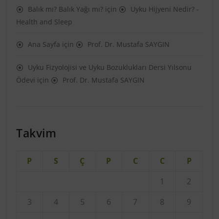
Balık mı? Balık Yağı mı?
için
Uyku Hijyeni Nedir? -
Health and Sleep
Ana Sayfa
için
Prof. Dr. Mustafa SAYGIN
Uyku Fizyolojisi ve Uyku Bozuklukları Dersi Yılsonu
Ödevi
için
Prof. Dr. Mustafa SAYGIN
Takvim
P
S
Ç
P
C
C
P
1
2
3
4
5
6
7
8
9