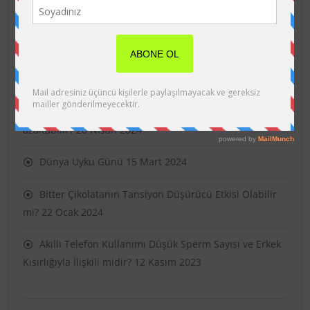
Uzun Ömürlülüğü Artırmanın Yolları
5 Şubat 2025
İnsan Kanındaki Gizli Tehlike: Mikroplastik
28 Mayıs
2024
Kaliteli uyku kalp hastalığı ve felç riskini nasıl
azaltabilir?
26 Nisan 2024
Dünya Uyku Günü
15 Mart 2024
Bitter Çikolatanın Tansiyon Düşürücü Etkisi Olabilir
mi?
22 Ocak 2024
Akıllı Telefon Kullanımı Düşük Sperm Sayısı ve Erkek
Kısırlığıyla İlişkili midir?
12 Kasım 2023