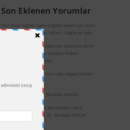
Son Eklenen Yorumlar
Yeni Yılda Sağlıklı Uyku=Sağlıklı Yaşam
için
Uzun
Ömürlülüğü Artırmanın Yolları – Sağlık ve Uyku
Karantina Günlerinde Uyku
için
Yeterince Derin
Uyku Almamak Demans Gelişme Riskini
Artırabilir – Sağlık ve Uyku
Balık mı? Balık Yağı mı?
için
Uyku Hijyeni Nedir?
- Health and Sleep
Ana Sayfa
için
Prof. Dr. Mustafa SAYGIN
Uyku Fizyolojisi ve Uyku Bozuklukları Dersi
Yılsonu Ödevi
için
Prof. Dr. Mustafa SAYGIN