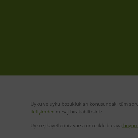
Uyku ve uyku bozuklukları konusundaki tüm sorul
iletişimden
mesaj bırakabilirsiniz.
Uyku şikayetleriniz varsa öncelikle buraya
buyuru