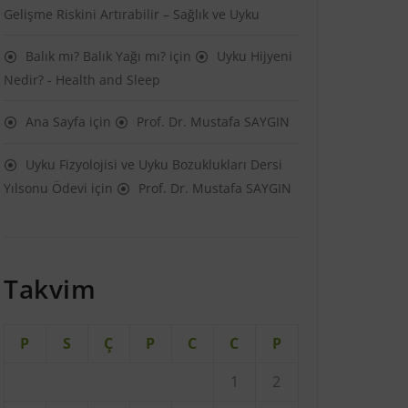
Gelişme Riskini Artırabilir – Sağlık ve Uyku
Balık mı? Balık Yağı mı?
için
Uyku Hijyeni
Nedir? - Health and Sleep
Ana Sayfa
için
Prof. Dr. Mustafa SAYGIN
Uyku Fizyolojisi ve Uyku Bozuklukları Dersi
Yılsonu Ödevi
için
Prof. Dr. Mustafa SAYGIN
Takvim
P
S
Ç
P
C
C
P
1
2