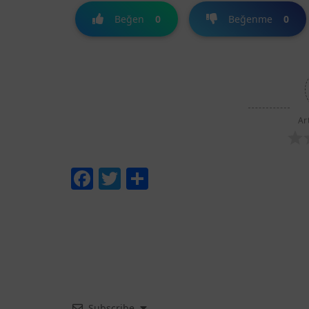
Beğen
0
Beğenme
0
Ar
Facebook
Twitter
Share
Subscribe