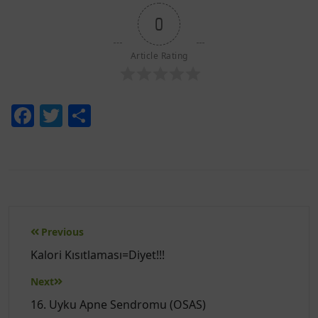
0
Article Rating
Facebook
Twitter
Share
Yazı
Previous
gezinmesi
Kalori Kısıtlaması=Diyet!!!
Next
16. Uyku Apne Sendromu (OSAS)