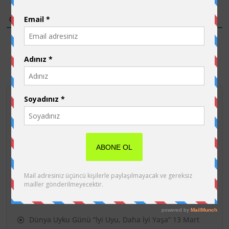
0
YORUM
Site İçinde Ara
Son eklenen yazılar
Dünya Uyku Günü “İyi Uyu, Daha İyi Yaşa”
13 Mart