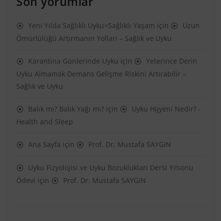
Son yorumlar
Yeni Yılda Sağlıklı Uyku=Sağlıklı Yaşam
için
Uzun
Ömürlülüğü Artırmanın Yolları – Sağlık ve Uyku
Karantina Günlerinde Uyku
için
Yeterince Derin
Uyku Almamak Demans Gelişme Riskini Artırabilir –
Sağlık ve Uyku
Balık mı? Balık Yağı mı?
için
Uyku Hijyeni Nedir? -
Health and Sleep
Ana Sayfa
için
Prof. Dr. Mustafa SAYGIN
Uyku Fizyolojisi ve Uyku Bozuklukları Dersi Yılsonu
Ödevi
için
Prof. Dr. Mustafa SAYGIN