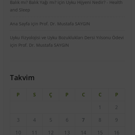
Balık mı? Balık Yağı mı?
için
Uyku Hijyeni Nedir? - Health
and Sleep
Ana Sayfa
için
Prof. Dr. Mustafa SAYGIN
Uyku Fizyolojisi ve Uyku Bozuklukları Dersi Yılsonu Ödevi
için
Prof. Dr. Mustafa SAYGIN
Takvim
P
S
Ç
P
C
C
P
1
2
3
4
5
6
7
8
9
10
11
12
13
14
15
16