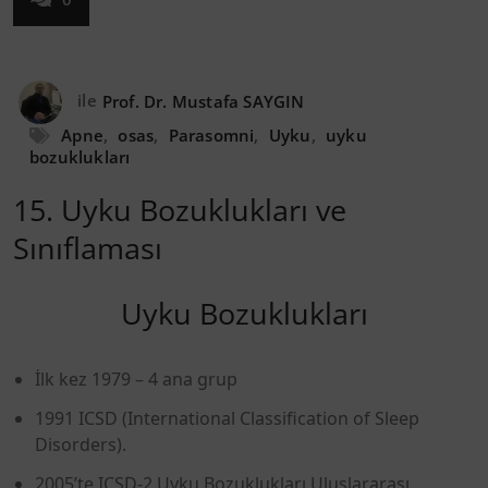
ile
Prof. Dr. Mustafa SAYGIN
Apne
,
osas
,
Parasomni
,
Uyku
,
uyku
bozuklukları
15. Uyku Bozuklukları ve
Sınıflaması
Uyku Bozuklukları
İlk kez 1979 – 4 ana grup
1991 ICSD (International Classification of Sleep
Disorders).
2005’te ICSD-2 Uyku Bozuklukları Uluslararası