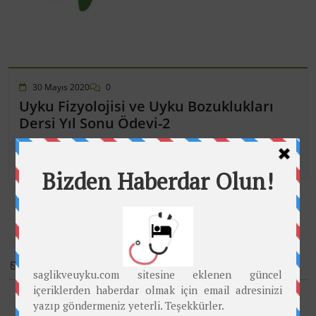
30 Mayıs 2020
0
Uyku Fizyolojisi ve Uyku Bozuklukları
Dersi Yıl Sonu Ödevi-2
By
Prof. Dr. Mustafa SAYGIN
Subscribe
Please login to comment