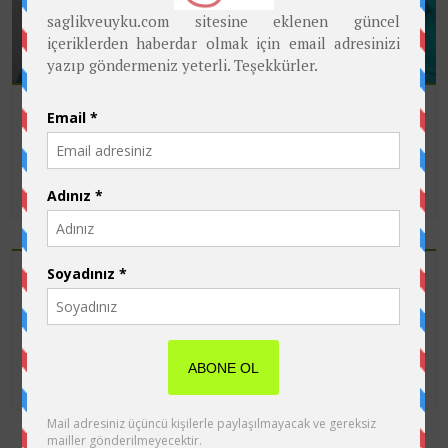
23 Aralık 2018
0
Elektrik Alan ve Sağlığımız
By
Prof. Dr. Mustafa SAYGIN
21 Kasım 2018
0
Çağımızın gerçeği; Elektromanyetik
Radyasyon
By
Prof. Dr. Mustafa SAYGIN