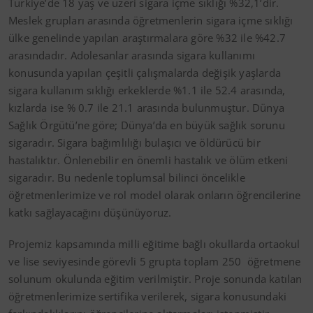
Türkiye’de 18 yaş ve üzeri sigara içme sıklığı %32,1’dir.
Meslek grupları arasında öğretmenlerin sigara içme sıklığı
ülke genelinde yapılan araştırmalara göre %32 ile %42.7
arasındadır. Adolesanlar arasında sigara kullanımı
konusunda yapılan çeşitli çalışmalarda değişik yaşlarda
sigara kullanım sıklığı erkeklerde %1.1 ile 52.4 arasında,
kızlarda ise % 0.7 ile 21.1 arasında bulunmuştur. Dünya
Sağlık Örgütü’ne göre; Dünya’da en büyük sağlık sorunu
sigaradır. Sigara bağımlılığı bulaşıcı ve öldürücü bir
hastalıktır. Önlenebilir en önemli hastalık ve ölüm etkeni
sigaradır. Bu nedenle toplumsal bilinci öncelikle
öğretmenlerimize ve rol model olarak onların öğrencilerine
katkı sağlayacağını düşünüyoruz.
Projemiz kapsamında milli eğitime bağlı okullarda ortaokul
ve lise seviyesinde görevli 5 grupta toplam 250 öğretmene
solunum okulunda eğitim verilmiştir. Proje sonunda katılan
öğretmenlerimize sertifika verilerek, sigara konusundaki