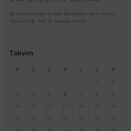
Uyku Fizyolojisi ve Uyku Bozuklukları Dersi Yılsonu
Ödevi
için
Prof. Dr. Mustafa SAYGIN
Takvim
P
S
Ç
P
C
C
P
1
2
3
4
5
6
7
8
9
10
11
12
13
14
15
16
17
18
19
20
21
22
23
24
25
26
27
28
29
30