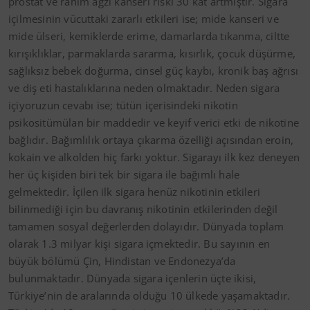
prostat ve rahim ağzı kanseri riski 30 kat artmıştır. Sigara
içilmesinin vücuttaki zararlı etkileri ise; mide kanseri ve
mide ülseri, kemiklerde erime, damarlarda tıkanma, ciltte
kırışıklıklar, parmaklarda sararma, kısırlık, çocuk düşürme,
sağlıksız bebek doğurma, cinsel güç kaybı, kronik baş ağrısı
ve diş eti hastalıklarına neden olmaktadır. Neden sigara
içiyoruzun cevabı ise; tütün içerisindeki nikotin
psikositümülan bir maddedir ve keyif verici etki de nikotine
bağlıdır. Bağımlılık ortaya çıkarma özelliği açısından eroin,
kokain ve alkolden hiç farkı yoktur. Sigarayı ilk kez deneyen
her üç kişiden biri tek bir sigara ile bağımlı hale
gelmektedir. İçilen ilk sigara henüz nikotinin etkileri
bilinmediği için bu davranış nikotinin etkilerinden değil
tamamen sosyal değerlerden dolayıdır. Dünyada toplam
olarak 1.3 milyar kişi sigara içmektedir. Bu sayının en
büyük bölümü Çin, Hindistan ve Endonezya’da
bulunmaktadır. Dünyada sigara içenlerin üçte ikisi,
Türkiye’nin de aralarında olduğu 10 ülkede yaşamaktadır.