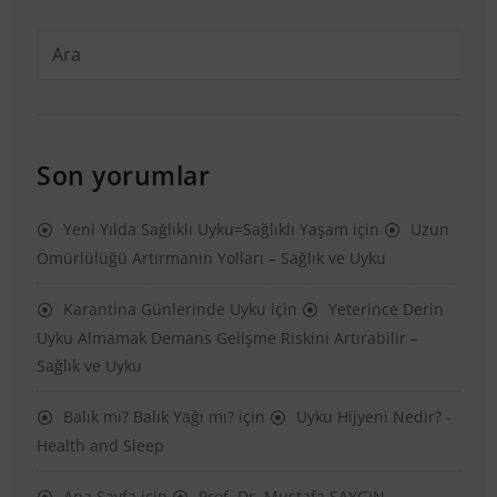
Son yorumlar
Yeni Yılda Sağlıklı Uyku=Sağlıklı Yaşam
için
Uzun
Ömürlülüğü Artırmanın Yolları – Sağlık ve Uyku
Karantina Günlerinde Uyku
için
Yeterince Derin
Uyku Almamak Demans Gelişme Riskini Artırabilir –
Sağlık ve Uyku
Balık mı? Balık Yağı mı?
için
Uyku Hijyeni Nedir? -
Health and Sleep
Ana Sayfa
için
Prof. Dr. Mustafa SAYGIN