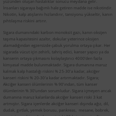
yüzünden oluşan hastalıklar sonucu meydana gelir.
İnsanları sigaraya bağımlı hale getiren madde ise nikotindir.
Nikotin, kalp atışlarını hızlandırır, tansiyonu yükseltir, kanın
pıhtılaşma riskini artırır.
Sigara dumanındaki karbon monoksit gazı, kanın oksijen
taşıma kapasitesini azaltır, dokular yeterince oksijen
alamadığından egzersizde çabuk yorulma ortaya çıkar. Her
sigarada vücut için zehirli, tahriş edici, kanser yapıcı ya da
kanserin ortaya çıkmasını kolaylaştırıcı 4000’den fazla
kimyasal madde bulunmaktadır. Sigara dumanına maruz
kalmak kalp hastalığı riskini % 25-30’a kadar, akciğer
kanseri riskini % 20-30’a kadar artırmaktadır. Sigara;
Akciğer kanseri ölümlerinin % 90’ından, tüm kanser
ölümlerinin % 30’undan sorumludur. Sigara içmeyen ancak
dumanına maruz kalanlarda akciğer kanseri riski 3 kat
artmıştır. Sigara içenlerde akciğer kanseri dışında ağız, dil,
dudak, gırtlak, yemek borusu, pankreas, mesane, bobrek,