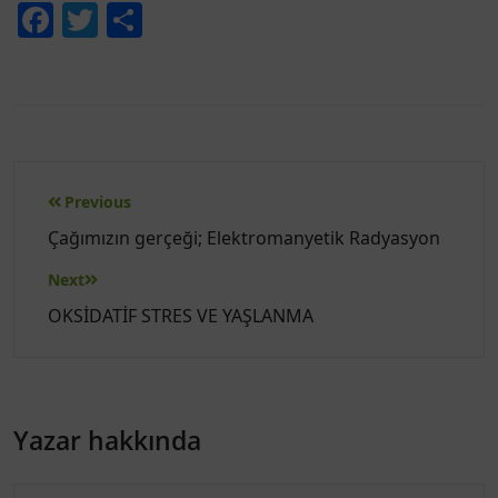
Facebook
Twitter
Share
Yazı
Previous
gezinmesi
Çağımızın gerçeği; Elektromanyetik Radyasyon
Next
OKSİDATİF STRES VE YAŞLANMA
Yazar hakkında