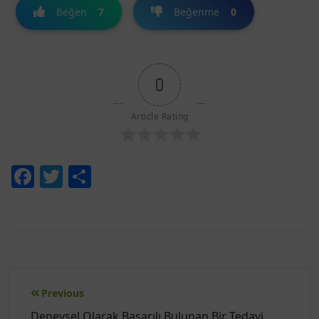
Beğen
7
Beğenme
0
0
Article Rating
Facebook
Twitter
Share
Yazı
Previous
gezinmesi
Deneysel Olarak Başarılı Bulunan Bir Tedavi