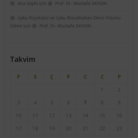
Ana Sayfa
için
Prof. Dr. Mustafa SAYGIN
Uyku Fizyolojisi ve Uyku Bozuklukları Dersi Yılsonu
Ödevi
için
Prof. Dr. Mustafa SAYGIN
Takvim
P
S
Ç
P
C
C
P
1
2
3
4
5
6
7
8
9
10
11
12
13
14
15
16
17
18
19
20
21
22
23