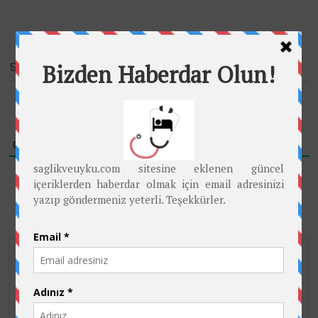
Subscribe
Please login to comment
0
YORUM
Site İçinde Ara