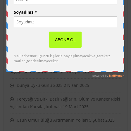
Son eklenen yazılar
Dünya Uyku Günü “İyi Uyu, Daha İyi Yaşa”
13 Mart
2026
Geç Kahvaltı Biyolojik Yaşlanma, Depresyon ve Ağız
Sağlığı Sorunlarıyla İlişkilidir
14 Eylül 2025
Dünya Uyku Günü 2025
2 Nisan 2025
Tereyağı ve Bitki Bazlı Yağların, Ölüm ve Kanser Riski
Açısından Karşılaştırılması
19 Mart 2025
Uzun Ömürlülüğü Artırmanın Yolları
5 Şubat 2025