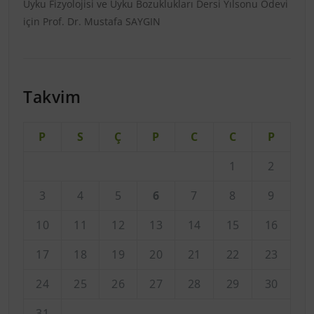
Uyku Fizyolojisi ve Uyku Bozuklukları Dersi Yılsonu Ödevi
için
Prof. Dr. Mustafa SAYGIN
Takvim
P
S
Ç
P
C
C
P
1
2
3
4
5
6
7
8
9
10
11
12
13
14
15
16
17
18
19
20
21
22
23
24
25
26
27
28
29
30
31