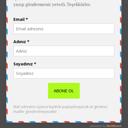
Site İçinde Ara
Son eklenen yazılar
Dünya Uyku Günü “İyi Uyu, Daha İyi Yaşa”
13 Mart
2026
Geç Kahvaltı Biyolojik Yaşlanma, Depresyon ve Ağız
Sağlığı Sorunlarıyla İlişkilidir
14 Eylül 2025