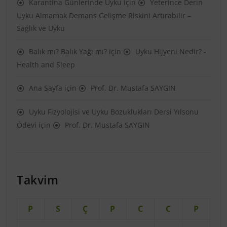
Karantina Günlerinde Uyku
için
Yeterince Derin
Uyku Almamak Demans Gelişme Riskini Artırabilir –
Sağlık ve Uyku
Balık mı? Balık Yağı mı?
için
Uyku Hijyeni Nedir? -
Health and Sleep
Ana Sayfa
için
Prof. Dr. Mustafa SAYGIN
Uyku Fizyolojisi ve Uyku Bozuklukları Dersi Yılsonu
Ödevi
için
Prof. Dr. Mustafa SAYGIN
Takvim
P
S
Ç
P
C
C
P