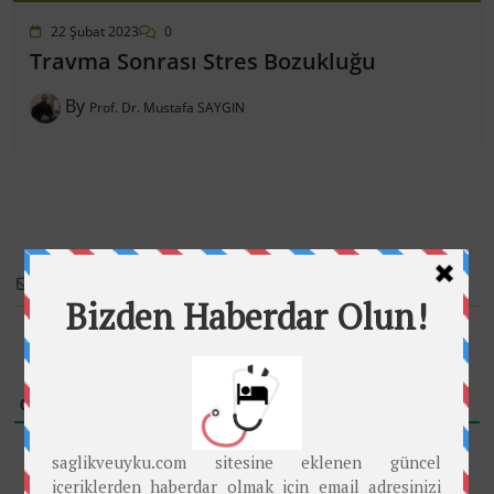
22 Şubat 2023
0
Travma Sonrası Stres Bozukluğu
By
Prof. Dr. Mustafa SAYGIN
Subscribe
Please login to comment
0
YORUM